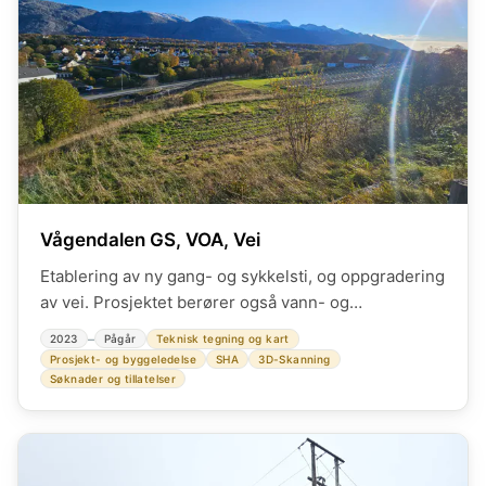
Vågendalen GS, VOA, Vei
Etablering av ny gang- og sykkelsti, og oppgradering
av vei. Prosjektet berører også vann- og
avløpsanlegg, strøm og fiber. Rolle som byggleder,
–
2023
Pågår
Teknisk tegning og kart
SHA-koordinator, og rådgivende ingeniør miljø.
Prosjekt- og byggeledelse
SHA
3D-Skanning
Laget tiltaksplan forurenset grunn. Bistod RIG og
Søknader og tillatelser
RIVEG, RIVA, RIE og kommunens gartner med
tverrfaglig prosjektering og fastsettelse av krav.