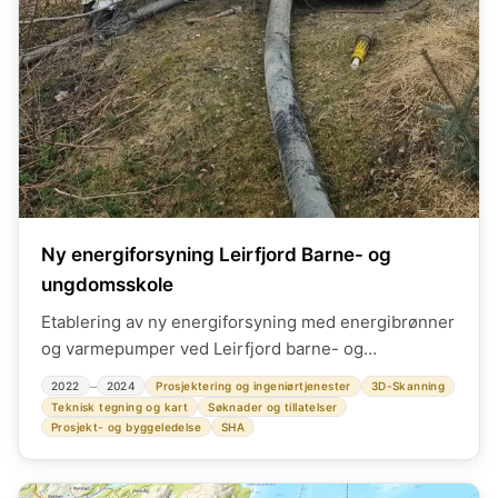
Ny energiforsyning Leirfjord Barne- og
ungdomsskole
Etablering av ny energiforsyning med energibrønner
og varmepumper ved Leirfjord barne- og
ungdomsskole. Bistand offentlig anskaffelse,
–
2022
2024
Prosjektering og ingeniørtjenester
3D-Skanning
kontrahering. Rolle som byggherreombud og SHA-
Teknisk tegning og kart
Søknader og tillatelser
koordinator under utførelse.
Prosjekt- og byggeledelse
SHA