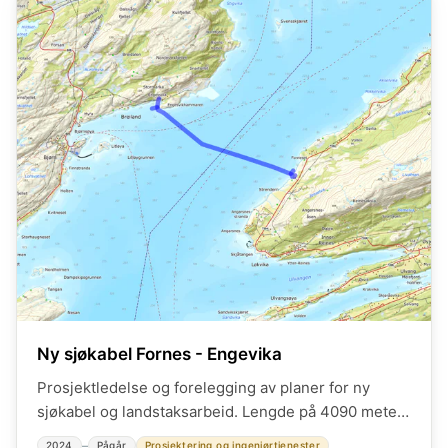
Ny sjøkabel Fornes - Engevika
Prosjektledelse og forelegging av planer for ny
sjøkabel og landstaksarbeid. Lengde på 4090 meter.
Myndighets og interessent håndtering. Kraftsensitiv
–
2024
Pågår
Prosjektering og ingeniørtjenester