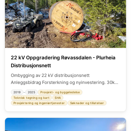
22 kV Oppgradering Røvassdalen - Plurheia
Distribusjonsnett
Ombygging av 22 kV distribusjonsnett
Anleggsbidrag Forsterkning og nyinvestering. 30km
elkraftkabel, 30km fiberkabel, ca 26 berørte
–
2019
2025
Prosjekt- og byggeledelse
nettstasjoner. Prosjektledelse, SHA-koordinator
Teknisk tegning og kart
SHA
prosjektering og utførelse, teknisk tegning, GIS
Prosjektering og ingeniørtjenester
Søknader og tillatelser
spesialkart