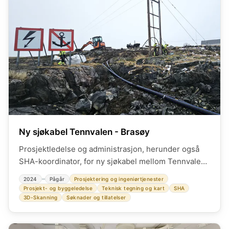
Ny sjøkabel Tennvalen - Brasøy
Prosjektledelse og administrasjon, herunder også
SHA-koordinator, for ny sjøkabel mellom Tennvalen
og Brasøy i alle prosjektets faser.
–
2024
Pågår
Prosjektering og ingeniørtjenester
Prosjekt- og byggeledelse
Teknisk tegning og kart
SHA
3D-Skanning
Søknader og tillatelser