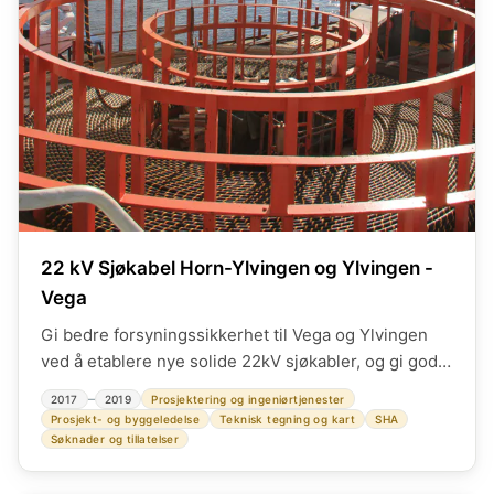
22 kV Sjøkabel Horn-Ylvingen og Ylvingen -
Vega
Gi bedre forsyningssikkerhet til Vega og Ylvingen
ved å etablere nye solide 22kV sjøkabler, og gi gode
omkoblingsmuligheter. Prosjektledelse på to
–
2017
2019
Prosjektering og ingeniørtjenester
sjøkabler på totalt ca14 km. Herunder også anoder,
Prosjekt- og byggeledelse
Teknisk tegning og kart
SHA
landtaksarbeid , liten LS-linje og kabelarbeid i alle 4
Søknader og tillatelser
landtak. Riving og fjerning av eksisterende kabler.