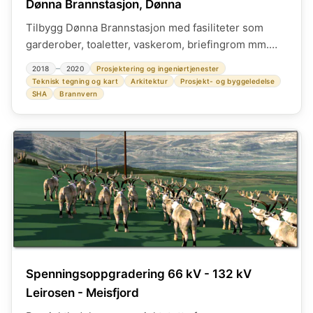
Dønna Brannstasjon, Dønna
Tilbygg Dønna Brannstasjon med fasiliteter som
garderober, toaletter, vaskerom, briefingrom mm.
Prosjektet inkluderer tilbygg og uteområder med
–
2018
2020
Prosjektering og ingeniørtjenester
parkeringsplass. Forstudie tilbygg, planløsninger,
Teknisk tegning og kart
Arkitektur
Prosjekt- og byggeledelse
komplette tilbudstegninger, Anskaffelse og
SHA
Brannvern
kontrahering, byggherreombud, SHA-koordinator
Spenningsoppgradering 66 kV - 132 kV
Leirosen - Meisfjord