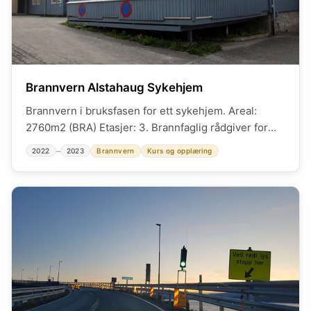
Brannvern Alstahaug Sykehjem
Brannvern i bruksfasen for ett sykehjem. Areal:
2760m2 (BRA) Etasjer: 3. Brannfaglig rådgiver for
bruker og eier. Brannvernbefaringer i bruksfase.
–
2022
2023
Brannvern
Kurs og opplæring
Opplæring og kursing av ansatte og vikarer.