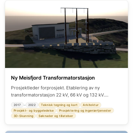
Ny Meisfjord Transformatorstasjon
Prosjektleder forprosjekt. Etablering av ny
transformatorstasjon 22 kV, 66 kV og 132 kV.
Regionalnett.
–
2017
2022
Teknisk tegning og kart
Arkitektur
Prosjekt- og byggeledelse
Prosjektering og ingeniørtjenester
3D-Skanning
Søknader og tillatelser