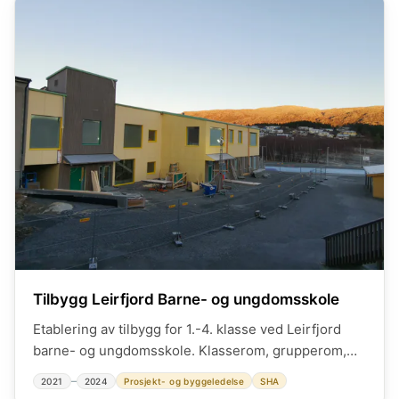
Tilbygg Leirfjord Barne- og ungdomsskole
Etablering av tilbygg for 1.-4. klasse ved Leirfjord
barne- og ungdomsskole. Klasserom, grupperom,
toaletter, garderober og SFO avdeling. Ca. 1200 m²
–
2021
2024
Prosjekt- og byggeledelse
SHA
fordelt på to etasjer. Bistand offentlig anskaffelse,