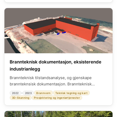
kontrahering. Rolle som byggherreombud og SHA-
koordinator under utførelse.
Brannteknisk dokumentasjon, eksisterende
industrianlegg
Brannteknisk tilstandsanalyse, og gjenskape
brannteknsisk dokumentasjon. Brannteknisk
tilstandsrapport og oppdaterte branntegninger.
–
2022
2023
Brannvern
Teknisk tegning og kart
Etablere fullverdig 3D modell av hele
3D-Skanning
Prosjektering og ingeniørtjenester
bygningsmassen