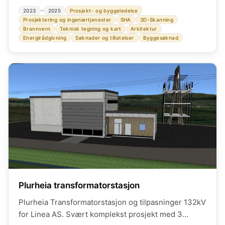
eid av Helgeland Kraft AS i Mosjøen.
–
2023
2025
Prosjekt- og byggeledelse
Prosjektering og ingeniørtjenester
SHA
3D-Skanning
Brannvern
Teknisk tegning og kart
Arkitektur
Energirådgivning
Søknader og tillatelser
Byggesøknad
Plurheia transformatorstasjon
Plurheia Transformatorstasjon og tilpasninger 132kV
for Linea AS. Svært komplekst prosjekt med 3