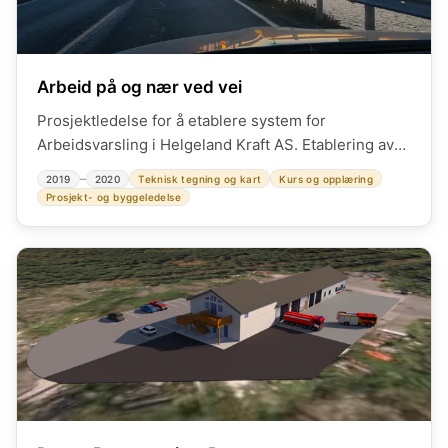
Arbeid på og nær ved vei
Prosjektledelse for å etablere system for
Arbeidsvarsling i Helgeland Kraft AS. Etablering av
internsystem, myndighetstillatelser, innføring,
–
2019
2020
Teknisk tegning og kart
Kurs og opplæring
kursing, implementering. Visualiseringer,
Prosjekt- og byggeledelse
scenarioanalyse, sikring, varsling, tekniske løsninger