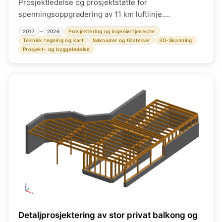
Prosjektledelse og prosjektstøtte for
spenningsoppgradering av 11 km luftlinje.
Regionalnett. Meget omfattende prosjekt over
–
2017
2026
Prosjektering og ingeniørtjenester
mange år med utredninger og offentlige prosesser.
Teknisk tegning og kart
Søknader og tillatelser
3D-Skanning
Prosjekt- og byggeledelse
Detaljprosjektering av stor privat balkong og