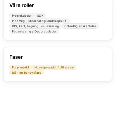
Våre roller
Prosjektleder
SØK
PRO Veg-, uteareal og landskapsutf.
GIS, kart, tegning, visualisering
Offentlig anskaffelse
Fagansvarlig / Oppdragsleder
Faser
Forprosjekt
Hovedprosjekt / Utførelse
Idé- og behovsfase