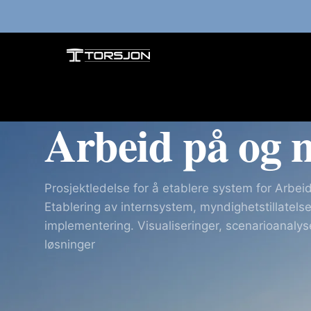
Arbeid på og n
Prosjektledelse for å etablere system for Arbeid
Etablering av internsystem, myndighetstillatelser
implementering. Visualiseringer, scenarioanalyse,
løsninger