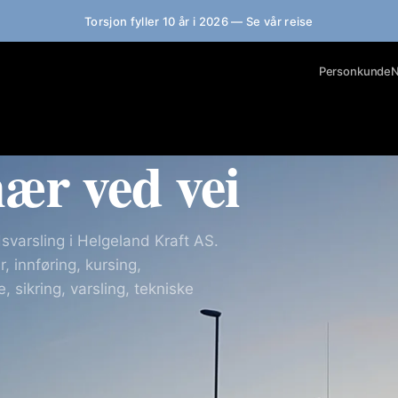
Torsjon fyller 10 år i 2026 — Se vår reise
Personkunde
N
Prosjekt- og
byggeledelse
ær ved vei
SHA
svarsling i Helgeland Kraft AS.
Søknader og til
, innføring, kursing,
 sikring, varsling, tekniske