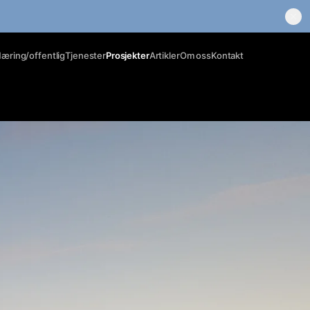
æring/offentlig
Tjenester
Prosjekter
Artikler
Om oss
Kontakt
Prosjektering og
Teknisk tegning o
ingeniørtjenester
3D-Skanning
Brannvern
latelser
Kurs & opplæring
Arkitektur
Se alle tjenester →