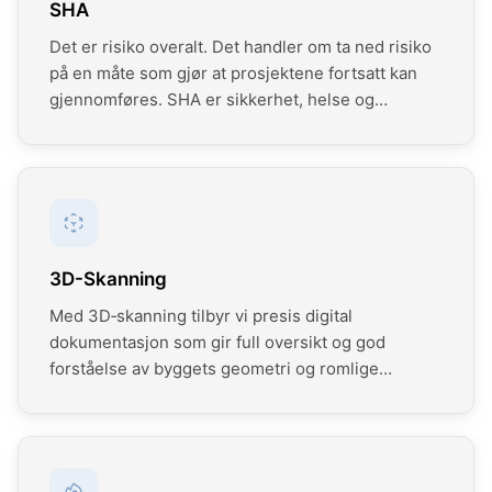
SHA
Det er risiko overalt. Det handler om ta ned risiko
på en måte som gjør at prosjektene fortsatt kan
gjennomføres. SHA er sikkerhet, helse og
arbeidsmiljø gjennom hele byggeprosessen. God
SHA‑styring er avgjørende for trygge og effektive
prosjekter. Vi bistår med systematisk ivaretakelse
av sikkerhet, helse og arbeidsmiljø gjennom hele
prosjektets levetid – fra risikovurderinger og
SHA‑planer til oppfølging og dokumentasjon i
3D-Skanning
bygge- og anleggsfasen.
Med 3D‑skanning tilbyr vi presis digital
dokumentasjon som gir full oversikt og god
forståelse av byggets geometri og romlige
sammenhenger. Skanningene kan benyttes som
beslutningsgrunnlag i planlegging, prosjektering,
rehabilitering og videre visualisering. Utomhus for
å få med terreng og utendørs konstruksjoner.