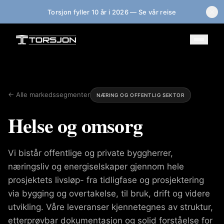
Torsjon fyller 10 år i 2026 — Se vår reise
← Alle markedssegmenter
NÆRING OG OFFENTLIG SEKTOR
Helse og omsorg
Vi bistår offentlige og private byggherrer,
næringsliv og energiselskaper gjennom hele
prosjektets livsløp- fra tidligfase og prosjektering
via bygging og overtakelse, til bruk, drift og videre
utvikling. Våre leveranser kjennetegnes av struktur,
etterprøvbar dokumentasjon og solid forståelse for