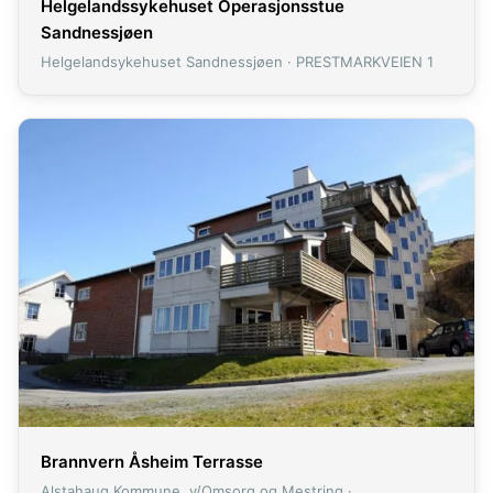
Helgelandssykehuset Operasjonsstue
Sandnessjøen
Helgelandsykehuset Sandnessjøen · PRESTMARKVEIEN 1
Brannvern Åsheim Terrasse
Alstahaug Kommune, v/Omsorg og Mestring ·