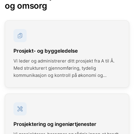
og omsorg
Prosjekt- og byggeledelse
Vi leder og administrerer ditt prosjekt fra A til Å.
Med strukturert gjennomføring, tydelig
kommunikasjon og kontroll på økonomi og
fremdrift sørger vi for at byggherrens mål nås —
innenfor avtalt ramme. Vi håndterer alt fra
anskaffelsesstrategi og kontrahering etter LOA, til
myndighetstillatelser, interessenthåndtering og
grunneieravklaringer. Vi arbeider i alle prosjektets
faser, herunder også driftsfasen (FDVU).
Prosjektering og ingeniørtjenester