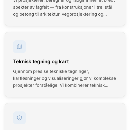
Vi prosjekterer, beregner og rådgir innen et bredt
spekter av fagfelt — fra konstruksjoner i tre, stål
og betong til arkitektur, vegprosjektering og
miljøkartlegging. Vår kompetanse dekker hele
verdikjeden fra konsesjonssøknad og
reguleringsplan til ferdig sluttdokumentasjon.
Teknisk tegning og kart
Gjennom presise tekniske tegninger,
kartløsninger og visualiseringer gjør vi komplekse
prosjekter forståelige. Vi kombinerer teknisk
kompetanse med god formidling – fra
grunnlagsdata og GIS-analyser til
spesialtilpassede kart og visualiseringer for
planlegging, prosjektering og kommunikasjon.