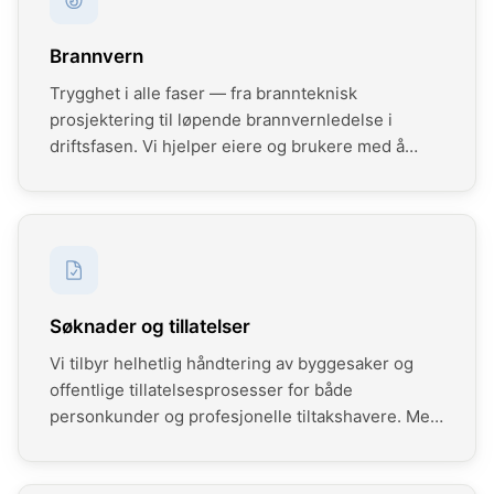
Under bakken hvis det er kulverter, tuneller,
bunkerser. Fantastisk verktøy for å gjenskape en
Brannvern
nøyaktig digital tvilling av dagens situasjon.
Trygghet i alle faser — fra brannteknisk
prosjektering til løpende brannvernledelse i
driftsfasen. Vi hjelper eiere og brukere med å
ivareta sine plikter, sikre lovlig og forsvarlig bruk
av byggverk, og etablere rutiner for internkontroll
og avvikshåndtering.
Søknader og tillatelser
Vi tilbyr helhetlig håndtering av byggesaker og
offentlige tillatelsesprosesser for både
personkunder og profesjonelle tiltakshavere. Med
solid erfaring fra plan- og bygningsloven,
sektorlovverk og komplekse myndighetsløp