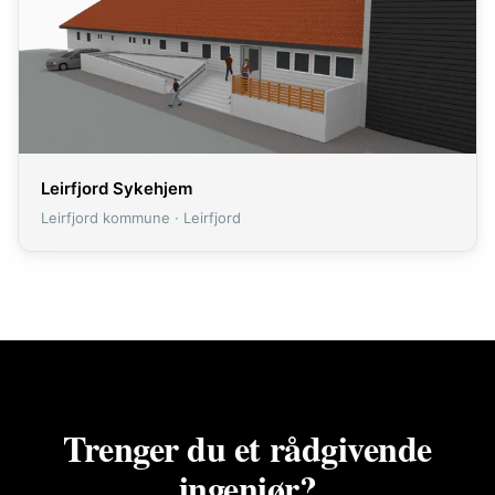
Leirfjord Sykehjem
Leirfjord kommune · Leirfjord
Trenger du et rådgivende
ingeniør?