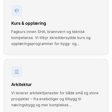
sørger vi for faglig korrekte, effektive og
forutsigbare prosesser – fra tidligfase til ferdig
godkjenning.
Kurs & opplæring
Fagkurs innen SHA, brannvern og teknisk
kompetanse. Vi tilbyr skreddersydde kurs og
opplæringsprogrammer for bygg- og
anleggsbransjen.
Arkitektur
Vi leverer arkitekttjenester for både små og store
prosjekter – fra eneboliger og tilbygg til
næringsbygg og mer komplekse
utviklingsprosjekter. Med lang erfaring innen